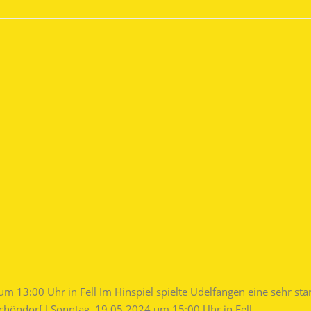
m 13:00 Uhr in Fell Im Hinspiel spielte Udelfangen eine sehr star
Schöndorf I Sonntag, 19.05.2024 um 15:00 Uhr in Fell…