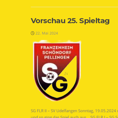
Vorschau 25. Spieltag
22. Mai 2024
SG FLR II – SV Udelfangen Sonntag, 19.05.2024 u
und so ging das Spiel auch aus. SG FLR I – SG 