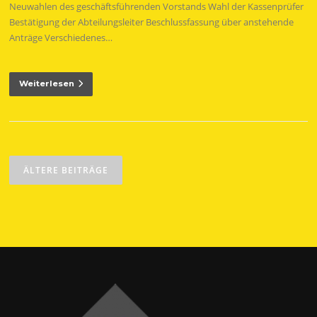
Neuwahlen des geschäftsführenden Vorstands Wahl der Kassenprüfer
Bestätigung der Abteilungsleiter Beschlussfassung über anstehende
Anträge Verschiedenes…
Weiterlesen
Beitragsnavigation
ÄLTERE BEITRÄGE