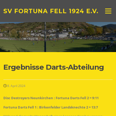
Zum
Inhalt
SV FORTUNA FELL 1924 E.V.
Menü
springen
Ergebnisse Darts-Abteilung
8. April 2024
Disc Destroyers Neunkirchen : Fortuna Darts Fell 2 = 9:11
Fortuna Darts Fell 1 : Birkenfelder Landsknechte 2 = 13:7