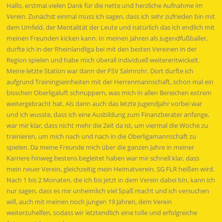
Hallo, erstmal vielen Dank für die nette und herzliche Aufnahme im
Verein. Zunächst einmal muss ich sagen, dass ich sehr zufrieden bin mit
dem Umfeld, der Mentalität der Leute und natürlich das ich endlich mit
meinen Freunden kicken kann. In meinen Jahren als Jugendfußballer,
durfte ich in der Rheinlandliga bei mit den besten Vereinen in der
Region spielen und habe mich überall individuell weiterentwickelt.
Meine letzte Station war dann der FSV Salmrohr. Dort durfte ich
aufgrund Trainingseinheiten mit der Herrenmannschaft, schon mal ein
bisschen Oberligaluft schnuppern, was mich in allen Bereichen extrem
weitergebracht hat. Als dann auch das letzte Jugendjahr vorbei war
und ich wusste, dass ich eine Ausbildung zum Finanzberater anfange,
war mir klar, dass nicht mehr die Zeit da ist, um viermal die Woche zu
trainieren, um mich nach und nach in die Oberligamannschaft zu
spielen. Da meine Freunde mich über die ganzen Jahre in meiner
Karriere hinweg bestens begleitet haben war mir schnell klar, dass
mein neuer Verein, gleichzeitig mein Heimatverein, SG FLR heißen wird.
Nach 1 bis 2 Monaten, die ich bis jetzt in dem Verein dabei bin, kann ich
nur sagen, dass es mir unheimlich viel Spaß macht und ich versuchen
will, auch mit meinen noch jungen 19 Jahren, dem Verein
weiterzuhelfen, sodass wir letztendlich eine tolle und erfolgreiche